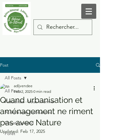
Post
All Posts
adljvendee
All Posts
Feb 2, 2025
0 min read
Quand urbanisation et
Actualités - Vous informer
aménagement ne riment
Actions vers Institutions
pas avec Nature
Uncategorized
Updated:
Feb 17, 2025
Forêt