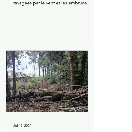
ravagées par le vent et les embruns
salés. La frange boisée littorale est
composée dans la zone de protection,
située juste après l’estran, de chênes
verts (ou Yeuses) prostrés, car dans ce
milieu hostile soumis aux vents et aux
embruns, peu d’espèces peuvent se
développer et résister. Prostrée : en
résistant aux éléments, l’yeuse
développe des formes bizarres et
torturées. D’abord naine rampante en
bord de
Jul 12, 2024