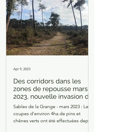
Apr 9, 2023
Des corridors dans les
zones de repousse mars
2023, nouvelle invasion de
robiniers en prévision ?
Sables de la Grange - mars 2023 : Les
coupes d'environ 4ha de pins et
chênes verts ont été effectuées depuis
2019. Dans plusieurs zones...