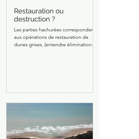
Restauration ou
destruction ?
Les parties hachurées correspondent
aux opérations de restauration de
dunes grises, (entendre élimination
des yeuses ou chênes verts ou encore
des pins) Toute la frange littorale des
hauts de falaise entre les plages de la
Mine et du Four à Chaux devraient
subir ce triste sort. Sur les hauts de
falaise, éprouvés par le vent et les
embruns les yeuses naines prostrées
résistent et permettent au bosquet de
s'épanouir. Elles limitent l'érosion par
ravinement et ruissellement. Ané