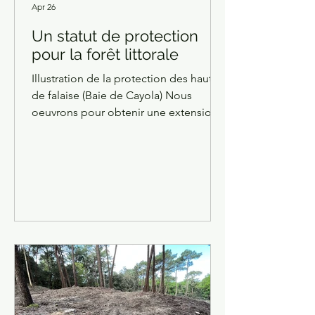
Apr 26
Un statut de protection
pour la forêt littorale
Illustration de la protection des hauts
de falaise (Baie de Cayola) Nous
oeuvrons pour obtenir une extension
du statut de forêt de protection,
accordé aux chênes verts thermo-
atlantiques de la Gironde (UE 2180-2), à
celui de la forêt des chênes verts
thermo-atlantiques du littoral
atlantique. Au titre de la loi du 28 avril
1922 relative aux forêts de protection,
dite « Loi Chauveau », qui concerne la
protection des forêts qui contribuent à
limiter un risque, par action simul