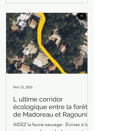
matures de plus de cinquante ans pour
certains, principalement des chênes
verts. Toutes les branches ont été
brûlées sur place parfois à l’aide de
vieux pneus, les restes de foyers
montrent divers détritus métalliques. Il
r
Mar 23, 2025
L ultime corridor
écologique entre la forêt
de Madoreau et Ragounite
va disparaître : Agissons
AIDEZ la faune sauvage : Écrivez à la
maintenant