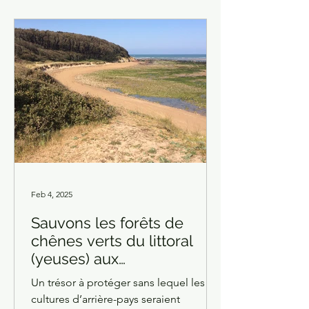
sécheresse, ne demanderaient qu'à
pousser, s'is n'étaient pas encerclés
par les friches de robiniers. Aux
alentours, les pins privés de leur sous-
étage de chênes qui ont été coupés
sont soumis aux
Feb 4, 2025
Sauvons les forêts de
chênes verts du littoral
(yeuses) aux
caractéristiques uniques
Un trésor à protéger sans lequel les
cultures d’arrière-pays seraient