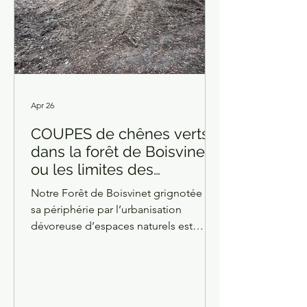
Apr 26
COUPES de chênes verts
dans la forêt de Boisvinet
ou les limites des
pratiques d'affouage ?
Notre Forêt de Boisvinet grignotée à
sa périphérie par l’urbanisation
dévoreuse d’espaces naturels est
maintenant massacrée de l’intérieur.
Sur une superficie d’environ 15 000 m2
tous les chênes ont été abattus et
enlevés. Il s’agissait de beaux chênes