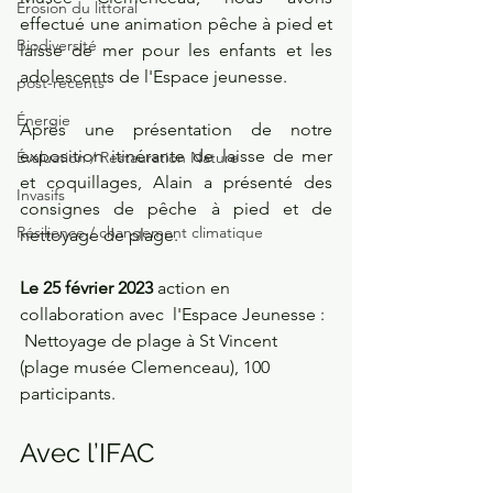
Erosion du littoral
effectué une animation pêche à pied et 
Biodiversité
laisse de mer pour les enfants et les 
adolescents de l'Espace jeunesse.
post-recents
Énergie
Après une présentation de notre 
exposition itinérante de laisse de mer 
Évaluation / Restauration Nature
et coquillages, Alain a présenté des 
Invasifs
consignes de pêche à pied et de 
Résilience / changement climatique
nettoyage de plage.
Le 25 février 2023 
action en 
collaboration avec  l'Espace Jeunesse : 
 Nettoyage de plage à St Vincent 
(plage musée Clemenceau), 100 
participants.
Avec l’IFAC