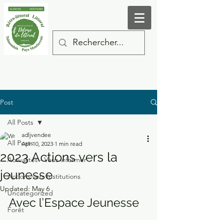
Post
All Posts
adljvendee
All Posts
Apr 10, 2023
1 min read
2023 Actions vers la
Actualités - Vous informer
jeunesse
Actions vers Institutions
Updated:
May 6
Uncategorized
Avec l’Espace Jeunesse 
Forêt