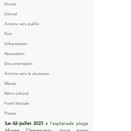
Dunes
Littoral
Actions vers public
Port
Urbanisation
Association
Documentation
Actions vers la Jeunesse
Marais
Rétro-Littoral
Forêt littorale
Presse
Le 12 juillet 2023
 à l'esplanade plage 
Transports
Musee Clemenceau, nous avons 