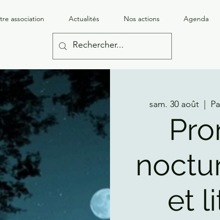
tre association
Actualités
Nos actions
Agenda
sam. 30 août
  |  
Pa
Pr
noctu
et l