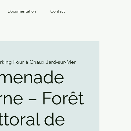
Documentation
Contact
rking Four à Chaux Jard-sur-Mer
omenade
rne – Forêt
ittoral de