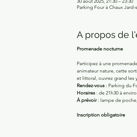
30 août 2025, 21:30 – 23:30
Parking Four à Chaux Jard-s
A propos de 
Promenade nocturne 
Participez à une promenade
animateur nature, cette sort
et littoral, ouvrez grand le
Rendez-vous 
: Parking du F
Horaires 
: de 21h30 à enviro
À prévoir 
: lampe de poche,
Inscription obligatoire