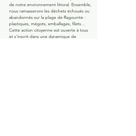
de notre environnement littoral. Ensemble, 
nous ramasserons les déchets échoués ou 
abandonnés sur la plage de Ragounite : 
plastiques, mégots, emballages, filets…
Cette action citoyenne est ouverte à tous 
et s’inscrit dans une dynamique de 
sensibilisation à la propreté du littoral et à 
la préservation des écosystèmes marins.
Rendez-vous
 : 9h50 sur le parking de la 
plage
Début de l’action
 : 10h
Durée estimée
 : 02h
Partager cet évènement