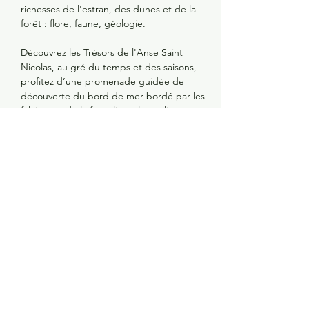
richesses de l'estran, des dunes et de la 
forêt : flore, faune, géologie. 
Découvrez les Trésors de l'Anse Saint 
Nicolas, au gré du temps et des saisons, 
profitez d’une promenade guidée de 
découverte du bord de mer bordé par les 
falaises et de la forêt littorale ; milieu 
extrêmement précieux de biodiversité à 
défendre et préserver. Coquillages, algues, 
petits animaux marins… Apprenez à 
observer et comprendre la vie de l’estran 
en vous promenant le long de la plage. 
Une activité nature accessible à tous, idéale 
en famille ou entre amis.
Partager cet évènement