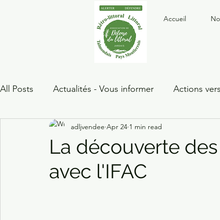
Accueil
No
All Posts
Actualités - Vous informer
Actions vers
adljvendee
Apr 24
1 min read
Littoral
Actions vers public
Port
Urban
La découverte des
avec l'IFAC
Actions vers la Jeunesse
Marais
Rétro-Litt
Erosion du littoral
Biodiversité
post-recent