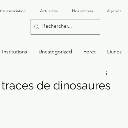
tre association
Actualités
Nos actions
Agenda
 Institutions
Uncategorized
Forêt
Dunes
isation
Association
Documentation
 traces de dinosaures
oral
Forêt littorale
Presse
Transports
s
Énergie
Évaluation / Restauration Nature